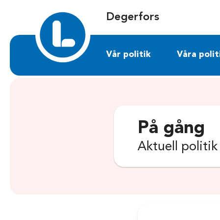
Sök på degerfors.liberalerna.se
Degerfors
Vår politik
Våra polit
På gång
Aktuell politi