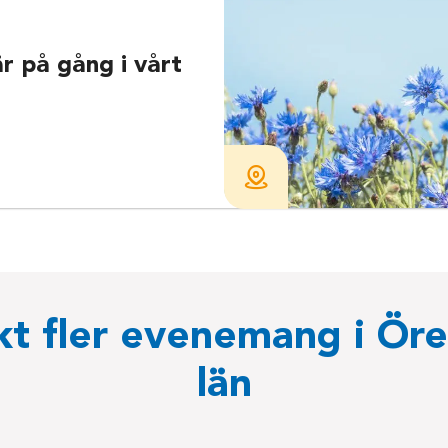
r på gång i vårt
t fler evenemang i Öre
län