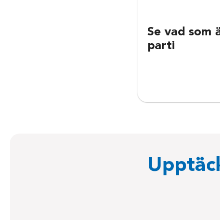
Se vad som ä
parti
Upptäck