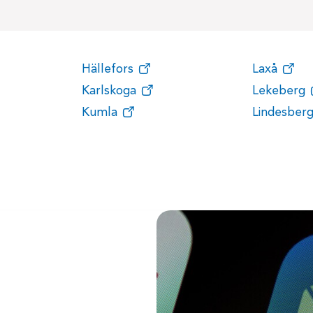
Hällefors
Laxå
Karlskoga
Lekeberg
Kumla
Lindesber