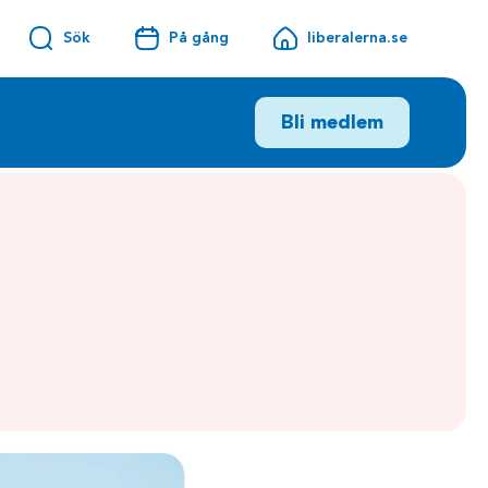
Sök
På gång
liberalerna.se
Bli medlem